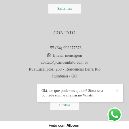
Saiba mais
CONTATO
+55 (64) 992277573
Enviar mensagem
contato@carlosnikito.com.br
Rua Eucaliptos, 260 - Residencial Beira Rio
Itumbiara / GO
Olá, em que podemos ajudar? Sinta-se a
✕
vontade em me chamar no Whats.
Contato
Feito com
Alboom