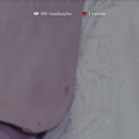
896
visualizações
1
curtidas