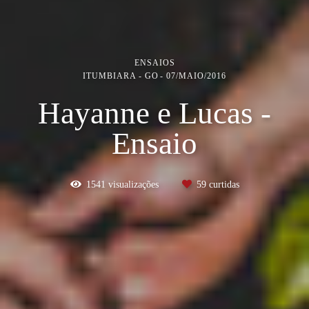
ENSAIOS
ITUMBIARA - GO
07/MAIO/2016
Hayanne e Lucas -
Ensaio
1541
visualizações
59
curtidas