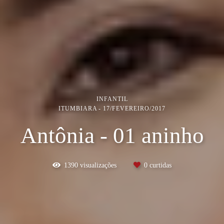
INFANTIL
ITUMBIARA
17/FEVEREIRO/2017
Antônia - 01 aninho
1390
visualizações
0
curtidas