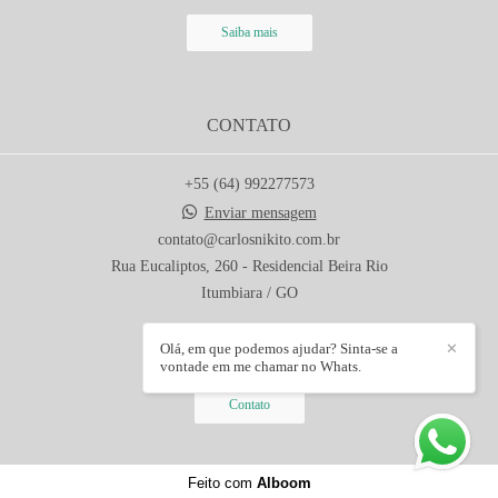
Saiba mais
CONTATO
+55 (64) 992277573
Enviar mensagem
contato@carlosnikito.com.br
Rua Eucaliptos, 260 - Residencial Beira Rio
Itumbiara / GO
Olá, em que podemos ajudar? Sinta-se a
✕
vontade em me chamar no Whats.
Contato
Feito com
Alboom