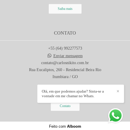
Saiba mais
CONTATO
+55 (64) 992277573
Enviar mensagem
contato@carlosnikito.com.br
Rua Eucaliptos, 260 - Residencial Beira Rio
Itumbiara / GO
Olá, em que podemos ajudar? Sinta-se a
✕
vontade em me chamar no Whats.
Contato
Feito com
Alboom