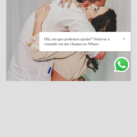
Olá, em que podemos ajudar? Sinta-se a
✕
vontade em me chamar no Whats.