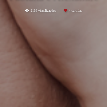
2169
visualizações
4
curtidas